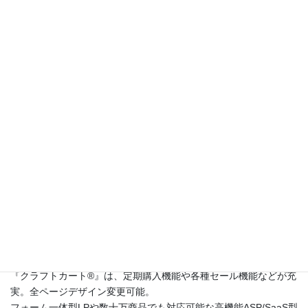
次の記事
１つの定期購入商品で「1ヶ月
毎」と「45日毎」を選択させる
場合は？
2015年12月1日
このサイトは
高機能ネットショップ構築レンタルショッピングシ
ステム『クラフトカート®（英語名：CraftCart®）』
のカスタマー
サポートサイトです。
『クラフトカート®』は、定期購入機能や各種セール機能などが充
実。全ページデザイン変更可能。
フォーム一体型LPや数十万商品でも対応可能な高機能ASP/SaaS型