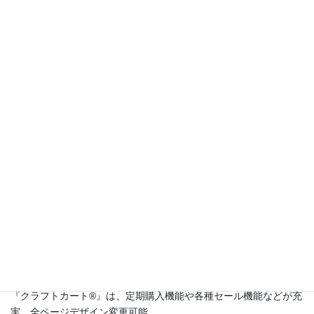
受注
次の記事
複数配送先の受注の場合、配送
伝票番号を一括でCSVアップロ
ードすることはできますか？
2015年11月21日
このサイトは
高機能ネットショップ構築レンタルショッピングシ
ステム『クラフトカート®（英語名：CraftCart®）』
のカスタマー
サポートサイトです。
『クラフトカート®』は、定期購入機能や各種セール機能などが充
実。全ページデザイン変更可能。