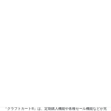
2022年4月8日
商品
次の記事
予約販売するこ
とはできます
か？
2022年4月8日
このサイトは
高機能ネットショップ構築レンタルショッピングシ
ステム『クラフトカート®（英語名：CraftCart®）』
のカスタマー
サポートサイトです。
『クラフトカート®』は、定期購入機能や各種セール機能などが充