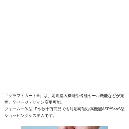
か？
2017年4月16日
このサイトは
高機能ネットショップ構築レンタルショッピングシ
ステム『クラフトカート®（英語名：CraftCart®）』
のカスタマー
サポートサイトです。
『クラフトカート®』は、定期購入機能や各種セール機能などが充
実。全ページデザイン変更可能。
フォーム一体型LPや数十万商品でも対応可能な高機能ASP/SaaS型
ショッピングシステムです。